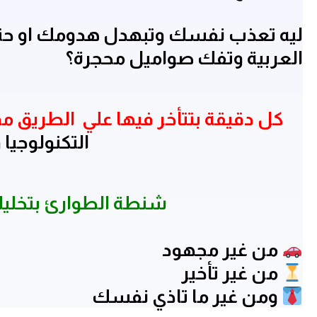
ليه تعذب نفسك وتبهدل هدومك او حتي
العربية وتفك صواميل محجرة؟
كل دقيقة بتتأخر فيها علي الطريق م
التكنولوجيا
شنطة الطوارئ بتخليك
من غير مجهود
من غير تأخير
ومن غير ما تاذي نفسك