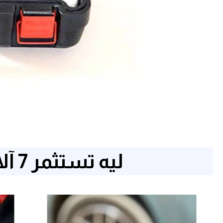
ليه تستثمر 7 آلاف جنيه فشنطة زي دي