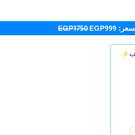
لسعر:
999
EGP
1750
EGP
اب